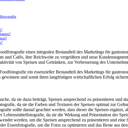
dfotografie
n?
nfangen?
eisen?
n?
 Foodfotografie einen integralen Bestandteil des Marketings für gastron
ts und Cafés, ihre Reichweite zu vergrößern und neue Kundensegmente z
traktivität von Speisen und Getränken, zur Verbesserung des Unterneh
ie Foodfotografie ein essenzieller Bestandteil des Marketings für gastr
winnen und somit ihren langfristigen wirtschaftlichen Erfolg sichern
anche, da sie dazu beiträgt, Speisen ansprechend zu präsentieren und 
tografie, da sie die Farben und Texturen der Speisen optimal zur Geltu
afie sollte darauf geachtet werden, dass dieser die Speisen ergänzt, a
der Lebensmittelfotografie, da sie die Wirkung und Präsentation der Spe
rwendet werden, um die Speisen ansprechend zu präsentieren und eine
n der Essenfotografie, um die Fotos zu optimieren und das Beste aus d