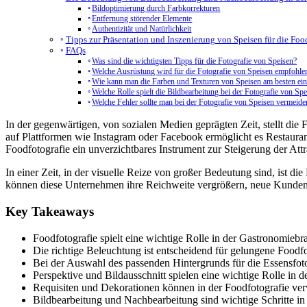
Bildoptimierung durch Farbkorrekturen
Entfernung störender Elemente
Authentizität und Natürlichkeit
Tipps zur Präsentation und Inszenierung von Speisen für die Foo
FAQs
Was sind die wichtigsten Tipps für die Fotografie von Speisen?
Welche Ausrüstung wird für die Fotografie von Speisen empfohle
Wie kann man die Farben und Texturen von Speisen am besten ei
Welche Rolle spielt die Bildbearbeitung bei der Fotografie von Sp
Welche Fehler sollte man bei der Fotografie von Speisen vermeide
In der gegenwärtigen, von sozialen Medien geprägten Zeit, stellt die
auf Plattformen wie Instagram oder Facebook ermöglicht es Restauran
Foodfotografie ein unverzichtbares Instrument zur Steigerung der At
In einer Zeit, in der visuelle Reize von großer Bedeutung sind, ist d
können diese Unternehmen ihre Reichweite vergrößern, neue Kunden ge
Key Takeaways
Foodfotografie spielt eine wichtige Rolle in der Gastronomiebr
Die richtige Beleuchtung ist entscheidend für gelungene Foodfo
Bei der Auswahl des passenden Hintergrunds für die Essensfotogr
Perspektive und Bildausschnitt spielen eine wichtige Rolle in 
Requisiten und Dekorationen können in der Foodfotografie ve
Bildbearbeitung und Nachbearbeitung sind wichtige Schritte i