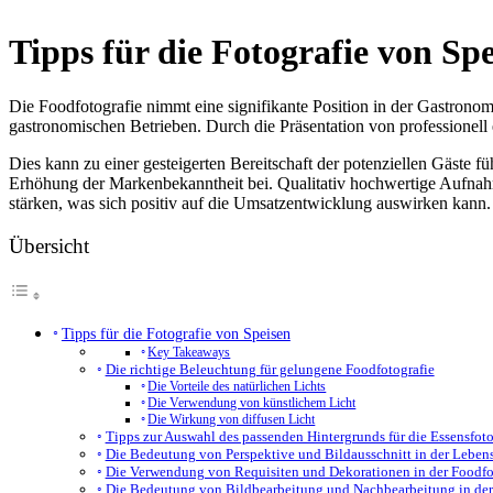
Tipps für die Fotografie von Sp
Die Foodfotografie nimmt eine signifikante Position in der Gastronom
gastronomischen Betrieben. Durch die Präsentation von professionell 
Dies kann zu einer gesteigerten Bereitschaft der potenziellen Gäste 
Erhöhung der Markenbekanntheit bei. Qualitativ hochwertige Aufna
stärken, was sich positiv auf die Umsatzentwicklung auswirken kann.
Übersicht
Tipps für die Fotografie von Speisen
Key Takeaways
Die richtige Beleuchtung für gelungene Foodfotografie
Die Vorteile des natürlichen Lichts
Die Verwendung von künstlichem Licht
Die Wirkung von diffusen Licht
Tipps zur Auswahl des passenden Hintergrunds für die Essensfoto
Die Bedeutung von Perspektive und Bildausschnitt in der Lebens
Die Verwendung von Requisiten und Dekorationen in der Foodfo
Die Bedeutung von Bildbearbeitung und Nachbearbeitung in der 